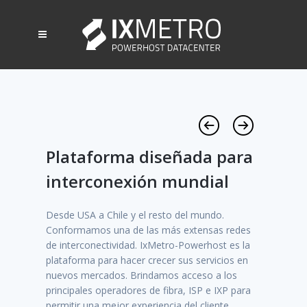
Plataforma diseñada para
Ecosi
int
interconexión mundial
Unidos, c
mayores y
Desde USA a Chile y el resto del mundo.
conectivid
XP
Conformamos una de las más extensas redes
estándare
rincipales
de interconectividad. IxMetro-Powerhost es la
criterios 
 Chile, a
plataforma para hacer crecer sus servicios en
éxito de 
n distintos
nuevos mercados. Brindamos acceso a los
realmente
xperiencia
principales operadores de fibra, ISP e IXP para
y costos de
permitir una mejor experiencia del cliente.