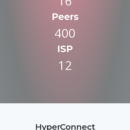
16
Peers
400
ISP
12
HyperConnect