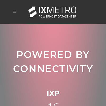
POWERED BY
CONNECTIVITY
IXP