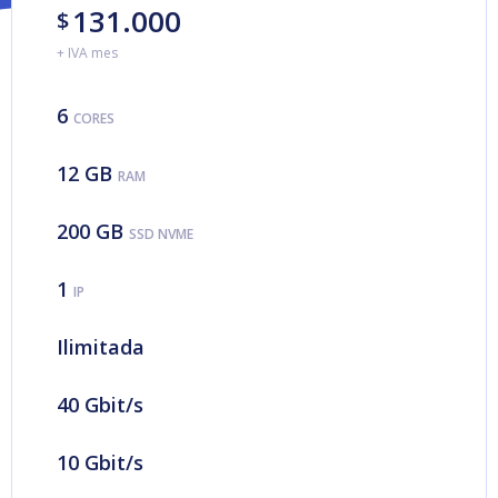
131.000
$
+ IVA mes
6
CORES
12 GB
RAM
200 GB
SSD NVME
1
IP
Ilimitada
40 Gbit/s
10 Gbit/s