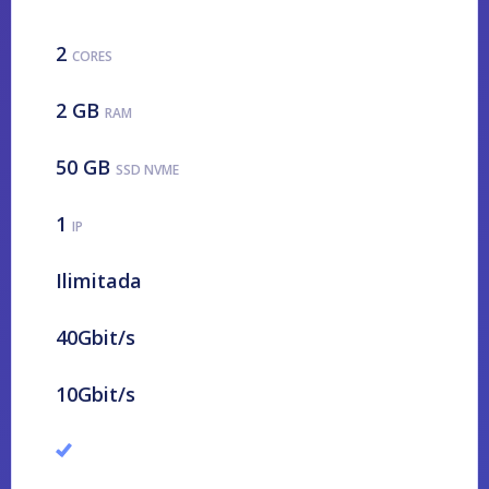
2
CORES
2 GB
RAM
50 GB
SSD NVME
1
IP
Ilimitada
40Gbit/s
10Gbit/s