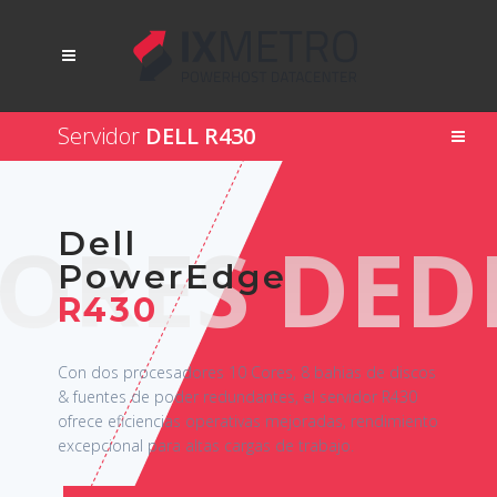
Servidor
DELL R430
DORES DED
Dell
PowerEdge
R430
Con dos procesadores 10 Cores, 8 bahias de discos
& fuentes de poder redundantes, el servidor R430
ofrece eficiencias operativas mejoradas, rendimiento
excepcional para altas cargas de trabajo.