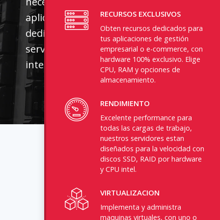
necesitas para darle vida a tus
RECURSOS EXCLUSIVOS
aplicaciones con los servidores
Obten recursos dedicados para
dedicados de Powerhost. Desde
tus aplicaciones de gestión
servidores para web a cargas
empresarial o e-commerce, con
hardware 100% exclusivo. Elige
intensivas de computo e I/O.
CPU, RAM y opciones de
almacenamiento.
RENDIMIENTO
Excelente performance para
todas las cargas de trabajo,
nuestros servidores estan
diseñados para la velocidad con
discos SSD, RAID por hardware
y CPU intel.
VIRTUALIZACION
Implementa y administra
maquinas virtuales, con uno o